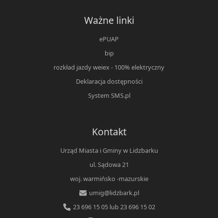
Ważne linki
ePUAP
bip
rozkład jazdy weiex - 100% elektryczny
Deklaracja dostępności
System SMS.pl
Kontakt
Urząd Miasta i Gminy w Lidzbarku
ul. Sądowa 21
woj. warmińsko -mazurskie
umig@lidzbark.pl
23 696 15 05 lub 23 696 15 02