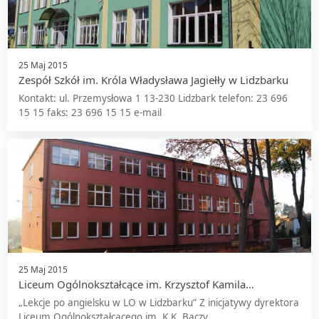
25 Maj 2015
Zespół Szkół im. Króla Władysława Jagiełły w Lidzbarku
Kontakt: ul. Przemysłowa 1 13-230 Lidzbark telefon: 23 696
15 15 faks: 23 696 15 15 e-mail
25 Maj 2015
Liceum Ogólnokształcące im. Krzysztof Kamila
Baczyńskiego w Lidzbarku
„Lekcje po angielsku w LO w Lidzbarku” Z inicjatywy dyrektora
Liceum Ogólnokształcącego im. K.K. Baczy