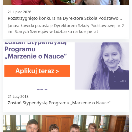
21 Lipiec 2026
Rozstrzygnięto konkurs na Dyrektora Szkoła Podstawowa
nr 2 im. Szarych Szeregów w Lidzbarku
Janusz Ławicki pozostaje Dyrektorem Szkoły Podstawowej nr 2
im. Szarych Szeregów w Lidzbarku na kolejne lat
21 Luty 2018
Zostań Stypendystą Programu „Marzenie o Nauce”