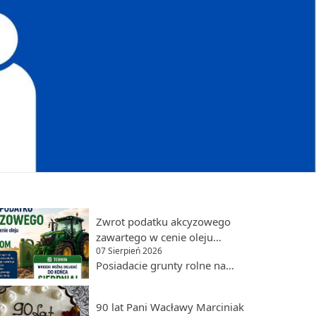
Zwrot podatku akcyzowego
zawartego w cenie oleju
07 Sierpień 2026
napędowego dla rolników
Posiadacie grunty rolne na
terenie Gminy Lidzbark? Nie
zapomnijcie o złożeniu
90 lat Pani Wacławy Marciniak
wniosku! Wnioski można