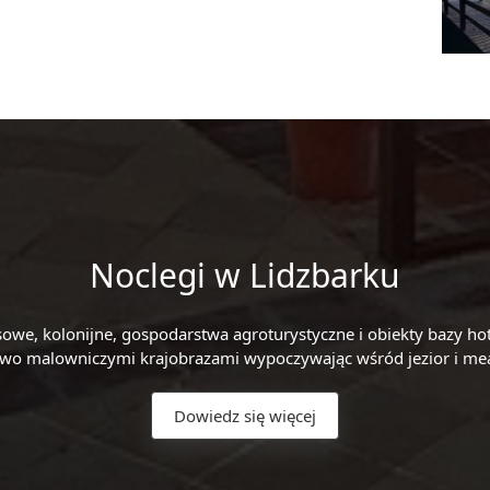
Noclegi w Lidzbarku
zasowe, kolonijne, gospodarstwa agroturystyczne i obiekty bazy 
stwo malowniczymi krajobrazami wypoczywając wśród jezior i mean
Dowiedz się więcej